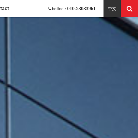
tact
010-53033961
中文
hotline：