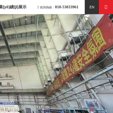
業(yè)績(jī)展示
010-53033961
EN
咨詢熱線：