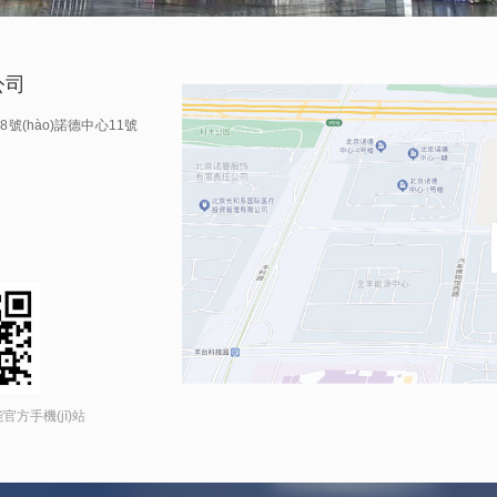
公司
28號(hào)諾德中心11號
官方手機(jī)站