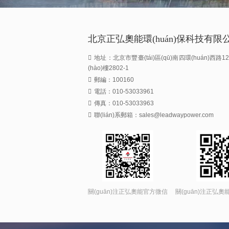
北京正弘奧能環(huán)保科技有限
地址：北京市豐臺(tái)區(qū)南四環(huán)西路1
(hào)樓2802-1
郵編：100160
電話：010-53033961
傳真：010-53033963
聯(lián)系郵箱：sales@leadwaypower.com
關(guān)注正弘奧能官方微信
關(guān)注正弘奧能