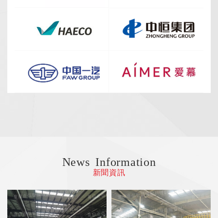
News
Information
新聞資訊
read more
read more